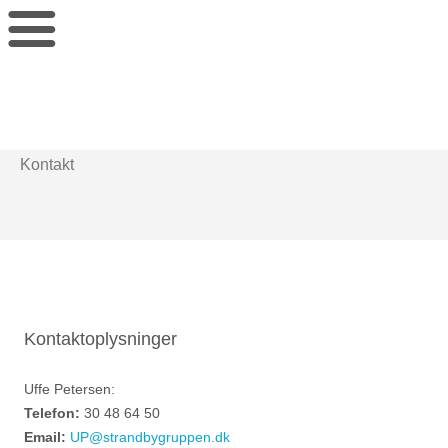
StrandbyGruppen
Hop
til
indhold
Kontakt
Kontaktoplysninger
Uffe Petersen:
Telefon:
30 48 64 50
Email:
UP@strandbygruppen.dk